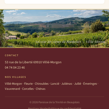
Au cœur des vignes du Beaujolais — Villié-Morgon
CONTACT
53 rue de la Liberté 69910 Villié-Morgon
04 74 04 23 46
NOS VILLAGES
Villié-Morgon · Fleurie · Chiroubles · Lancié · Juliénas · Jullié · Émeringes ·
Vauxrenard · Corcelles · Chénas
© 2026 Paroisse de la Trinité en Beaujolais
Mentions légales
Politique de confidentialité